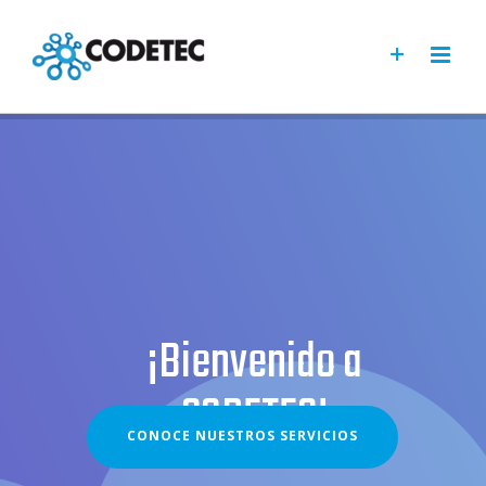
Saltar
al
contenido
¡Bienvenido a
CODETEC!
CONOCE NUESTROS SERVICIOS