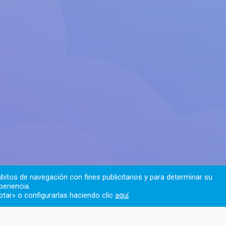
bitos de navegación con fines publicitarios y para determinar su
periencia.
tar» o configurarlas haciendo clic
aquí
.