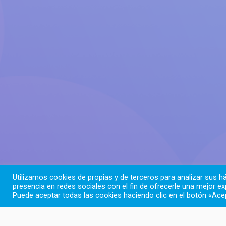
Utilizamos cookies de propias y de terceros para analizar sus há
presencia en redes sociales con el fin de ofrecerle una mejor ex
Puede aceptar todas las cookies haciendo clic en el botón «Acep