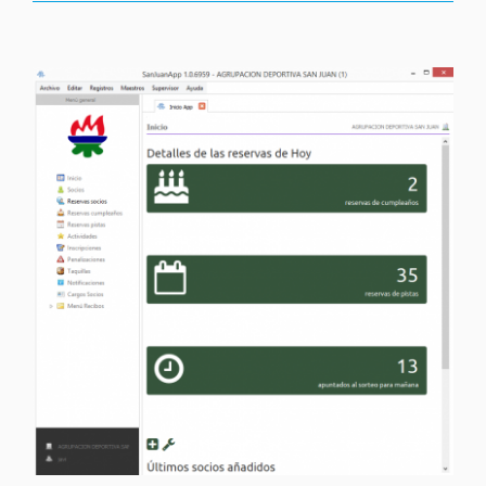
View
Larger
Image