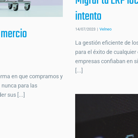
Migrar tu ERP loc
intento
omercio
14/07/2023
|
Velneo
La gestión eficiente de 
para el éxito de cualquie
empresas confiaban en si
[...]
 forma en que compramos y
 nunca para las
r sus [...]