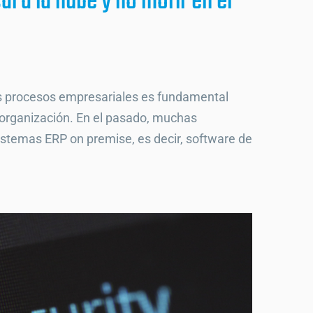
al a la nube y no morir en el
los procesos empresariales es fundamental
r organización. En el pasado, muchas
stemas ERP on premise, es decir, software de