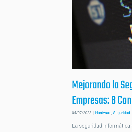
Mejorando la Se
Empresas: 8 Con
04/07/2023
|
Hardware
,
Seguridad
La seguridad informática 