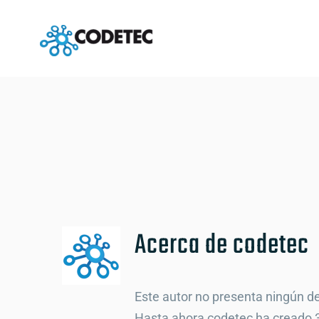
Saltar
al
contenido
Acerca de
codetec
Este autor no presenta ningún de
Hasta ahora codetec ha creado 3