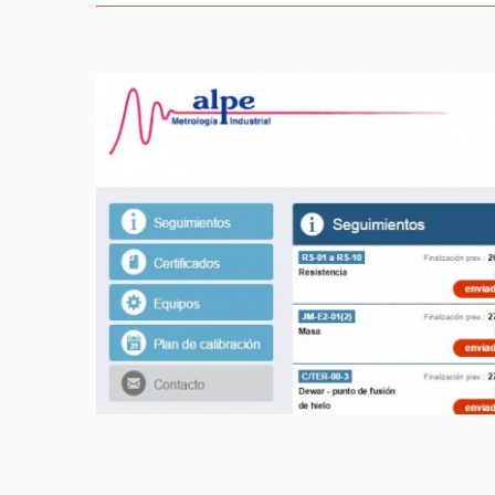
View
Larger
Image