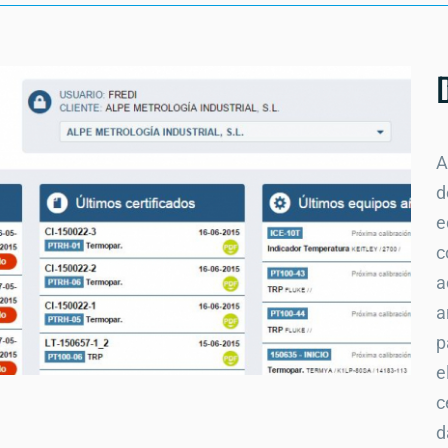
A
d
e
c
a
a
p
e
c
d